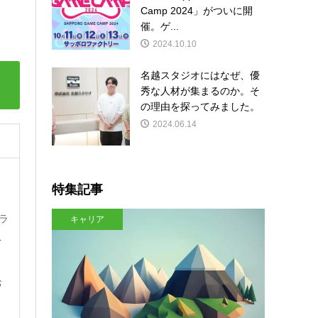
Camp 2024」がついに開
催。ゲ...
2024.10.10
名越スタジオにはなぜ、優
秀な人材が集まるのか。そ
の理由を探ってみました。
2024.06.14
特集記事
ラ
キャリア
を
お