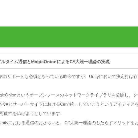
アルタイム通信とMagicOnionによるC#大統一理論の実現
信のサポートも必須となっている昨今ですが、Unityにおいて決定打は存
はMagicOnionというオープンソースのネットワークライブラリを公開し、ク
るC#とサーバーサイドにおけるC#で統一していこうというアイディア
の可能性を広げようとしています。
nityにおける通信のおさらいと、C#大統一理論のもたらすメリットを