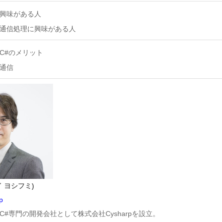
能に興味がある人
ける通信処理に興味がある人
るC#のメリット
る通信
 ヨシフミ)
p
共にC#専門の開発会社として株式会社Cysharpを設立。