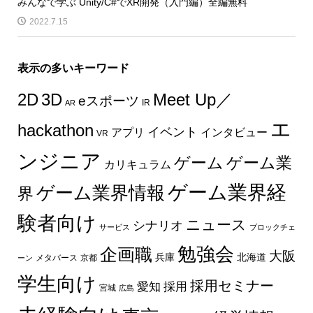
みんなで学ぶ Unity/C#でXR開発（入門編）全編無料
2022.7.15
表示の多いキーワード
2D
3D
Meet Up／
eスポーツ
IR
AR
エ
hackathon
イベント
インタビュー
アプリ
VR
ンジニア
ゲーム
ゲーム業
カリキュラム
ゲーム業界経
ゲーム業界情報
界
験者向け
ニュース
シナリオ
サービス
ブロックチェ
勉強会
企画職
大阪
兵庫
北海道
メタバース
京都
ーン
学生向け
採用セミナー
愛知
採用
宮城
広島