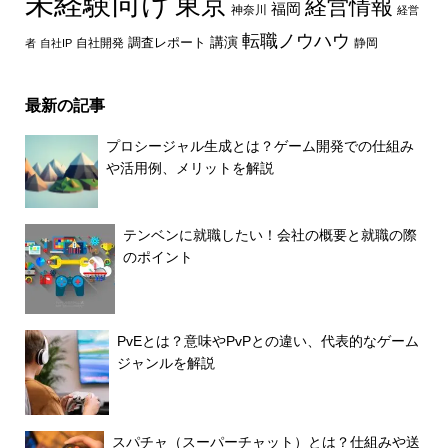
未経験向け
東京
経営情報
福岡
神奈川
経営
転職ノウハウ
講演
自社開発
調査レポート
者
自社IP
静岡
最新の記事
プロシージャル生成とは？ゲーム開発での仕組み
や活用例、メリットを解説
テンベンに就職したい！会社の概要と就職の際
のポイント
PvEとは？意味やPvPとの違い、代表的なゲーム
ジャンルを解説
スパチャ（スーパーチャット）とは？仕組みや送