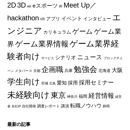
2D
3D
Meet Up／
eスポーツ
IR
AR
エ
hackathon
イベント
インタビュー
アプリ
VR
ンジニア
ゲーム
ゲーム業
カリキュラム
ゲーム業界経
ゲーム業界情報
界
験者向け
ニュース
シナリオ
サービス
ブロックチェ
勉強会
企画職
大阪
兵庫
北海道
メタバース
京都
ーン
学生向け
採用セミナー
愛知
採用
宮城
広島
未経験向け
東京
経営情報
福岡
神奈川
経営
転職ノウハウ
講演
自社開発
調査レポート
者
自社IP
静岡
最新の記事