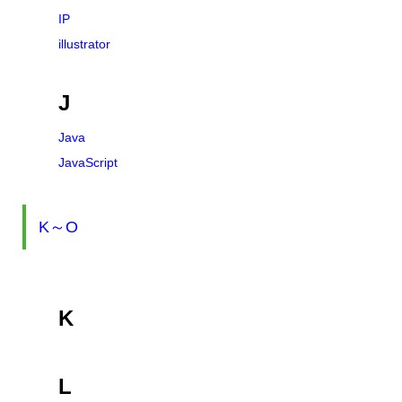
IP
illustrator
J
Java
JavaScript
K～O
K
L