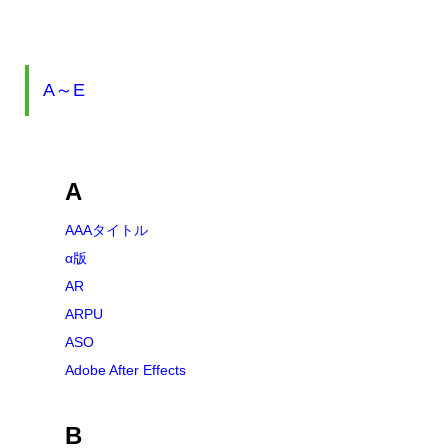
A～E
A
AAAタイトル
α版
AR
ARPU
ASO
Adobe After Effects
B