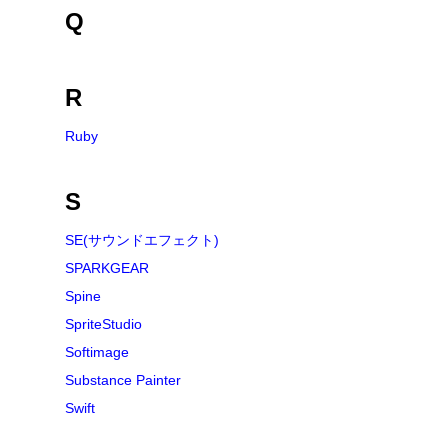
Q
R
Ruby
S
SE(サウンドエフェクト)
SPARKGEAR
Spine
SpriteStudio
Softimage
Substance Painter
Swift