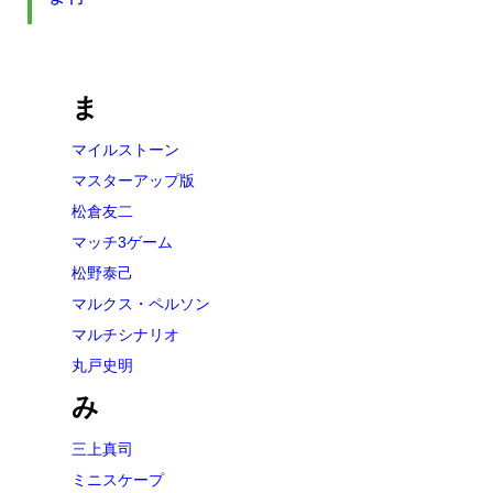
ま
マイルストーン
マスターアップ版
松倉友二
マッチ3ゲーム
松野泰己
マルクス・ペルソン
マルチシナリオ
丸戸史明
み
三上真司
ミニスケープ