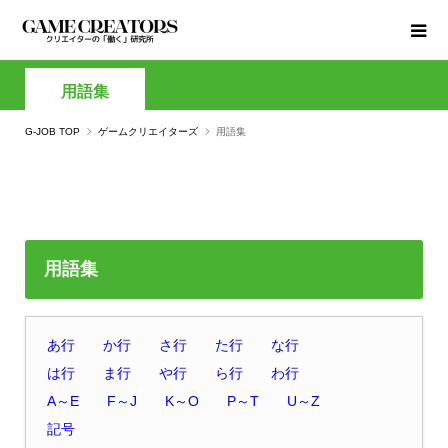
用語集
G-JOB TOP
ゲームクリエイターズ
用語集
用語集
あ行
か行
さ行
た行
な行
は行
ま行
や行
ら行
わ行
A～E
F～J
K～O
P～T
U～Z
記号