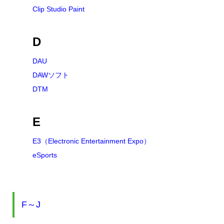
Clip Studio Paint
D
DAU
DAWソフト
DTM
E
E3（Electronic Entertainment Expo）
eSports
F～J