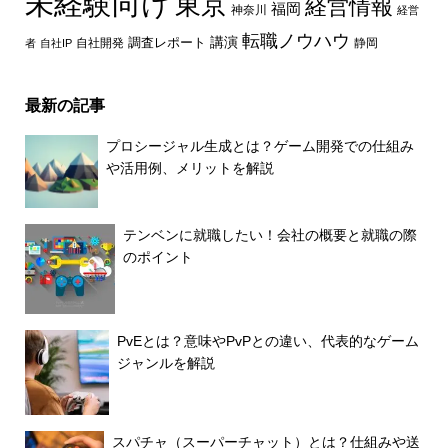
未経験向け
東京
経営情報
福岡
神奈川
経営
転職ノウハウ
講演
自社開発
調査レポート
者
自社IP
静岡
最新の記事
プロシージャル生成とは？ゲーム開発での仕組み
や活用例、メリットを解説
テンベンに就職したい！会社の概要と就職の際
のポイント
PvEとは？意味やPvPとの違い、代表的なゲーム
ジャンルを解説
スパチャ（スーパーチャット）とは？仕組みや送