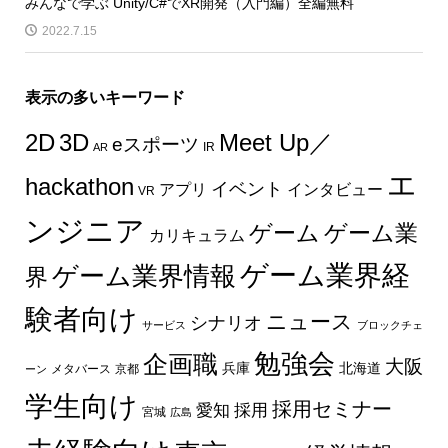
みんなで学ぶ Unity/C#でXR開発（入門編）全編無料
2022.7.15
表示の多いキーワード
2D
3D
Meet Up／
eスポーツ
IR
AR
エ
hackathon
イベント
インタビュー
アプリ
VR
ンジニア
ゲーム
ゲーム業
カリキュラム
ゲーム業界経
ゲーム業界情報
界
験者向け
ニュース
シナリオ
サービス
ブロックチェ
勉強会
企画職
大阪
兵庫
北海道
メタバース
京都
ーン
学生向け
採用セミナー
愛知
採用
宮城
広島