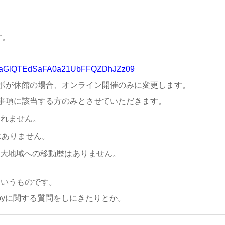
す。
UI4aGlQTEdSaFA0a21UbFFQZDhJZz09
ボが休館の場合、オンライン開催のみに変更します。
事項に該当する方のみとさせていただきます。
られません。
はありません。
拡大地域への移動歴はありません。
というものです。
byに関する質問をしにきたりとか。