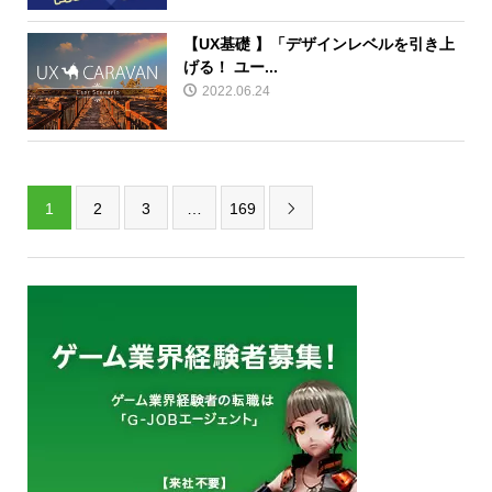
【UX基礎 】「デザインレベルを引き上
げる！ ユー...
2022.06.24
1
2
3
…
169
