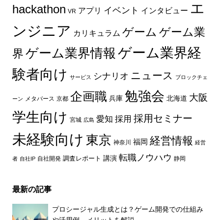
エ
hackathon
イベント
インタビュー
アプリ
VR
ンジニア
ゲーム
ゲーム業
カリキュラム
ゲーム業界経
ゲーム業界情報
界
験者向け
ニュース
シナリオ
サービス
ブロックチェ
勉強会
企画職
大阪
兵庫
北海道
メタバース
京都
ーン
学生向け
採用セミナー
愛知
採用
宮城
広島
未経験向け
東京
経営情報
福岡
神奈川
経営
転職ノウハウ
講演
自社開発
調査レポート
者
自社IP
静岡
最新の記事
プロシージャル生成とは？ゲーム開発での仕組み
や活用例、メリットを解説