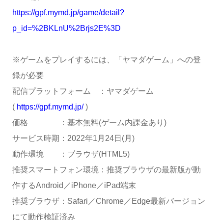
https://gpf.mymd.jp/game/detail?
p_id=%2BKLnU%2Brjs2E%3D
※ゲームをプレイするには、「ヤマダゲーム」への登
録が必要
配信プラットフォーム ：ヤマダゲーム
(
https://gpf.mymd.jp/
)
価格 ：基本無料(ゲーム内課金あり)
サービス時期：2022年1月24日(月)
動作環境 ：ブラウザ(HTML5)
推奨スマートフォン環境：推奨ブラウザの最新版が動
作するAndroid／iPhone／iPad端末
推奨ブラウザ：Safari／Chrome／Edge最新バージョン
にて動作検証済み