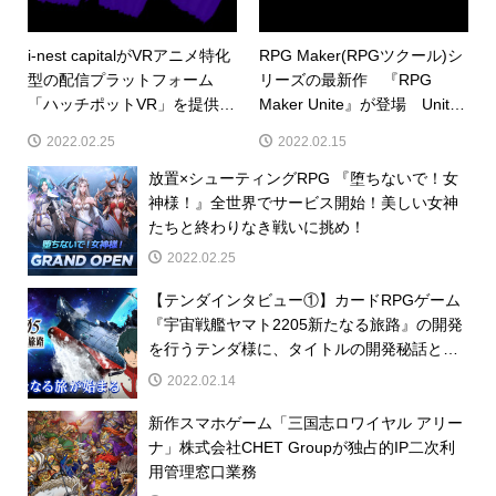
i-nest capitalがVRアニメ特化
RPG Maker(RPGツクール)シ
型の配信プラットフォーム
リーズの最新作 『RPG
「ハッチポットVR」を提供す
Maker Unite』が登場 Unity
る「株式会社D‘Arts」へ投資
上で動く、メジャーエンジン
2022.02.25
2022.02.15
の共演作！
放置×シューティングRPG 『堕ちないで！女
神様！』全世界でサービス開始！美しい女神
たちと終わりなき戦いに挑め！
2022.02.25
【テンダインタビュー①】カードRPGゲーム
『宇宙戦艦ヤマト2205新たなる旅路』の開発
を行うテンダ様に、タイトルの開発秘話とテ
ンダが手掛けるゲームコンテンツ事業につい
2022.02.14
て聞いてみました！
新作スマホゲーム「三国志ロワイヤル アリー
ナ」株式会社CHET Groupが独占的IP二次利
用管理窓口業務