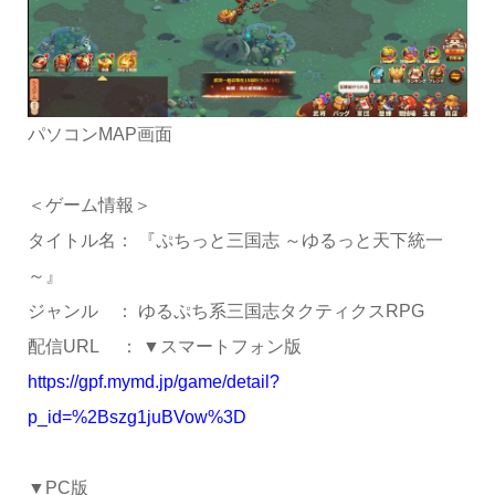
パソコンMAP画面
＜ゲーム情報＞
タイトル名： 『ぷちっと三国志 ～ゆるっと天下統一
～』
ジャンル ： ゆるぷち系三国志タクティクスRPG
配信URL ： ▼スマートフォン版
https://gpf.mymd.jp/game/detail?
p_id=%2Bszg1juBVow%3D
▼PC版