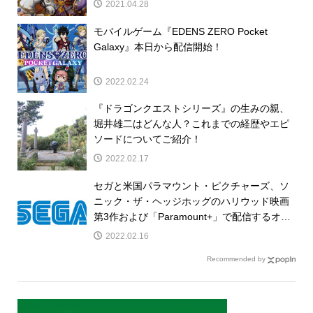
2021.04.28
モバイルゲーム『EDENS ZERO Pocket
Galaxy』本日から配信開始！
2022.02.24
『ドラゴンクエストシリーズ』の生みの親、
堀井雄二はどんな人？これまでの経歴やエピ
ソードについてご紹介！
2022.02.17
セガと米国パラマウント・ピクチャーズ、ソ
ニック・ザ・ヘッジホッグのハリウッド映画
第3作および「Paramount+」で配信するオリ
ジナルTVシリーズの開発を発表
2022.02.16
Recommended by