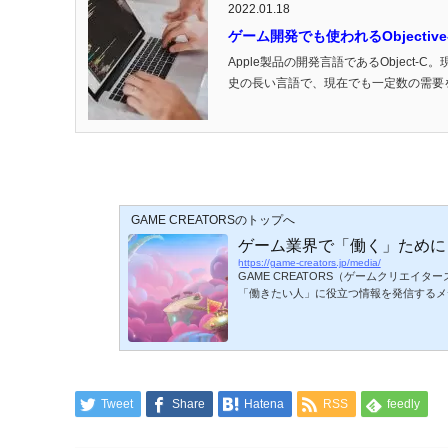
2022.01.18
ゲーム開発でも使われるObjecti
Apple製品の開発言語であるObject
史の長い言語で、現在でも一定数の需要を持っ
GAME CREATORSのトップへ
ゲーム業界で「働く」ために
https://game-creators.jp/media/
GAME CREATORS（ゲームクリエイ
「働きたい人」に役立つ情報を発信するメ
Tweet
Share
Hatena
RSS
feedly