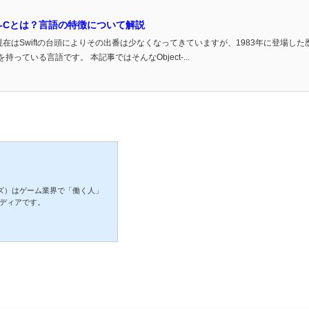
ve-Cとは？言語の特徴について解説
-C。現在はSwiftの台頭によりその出番は少なくなってきていますが、1983年に登場した
ている言語です。 本記事ではそんなObject-...
ターズ）はゲーム業界で「働く人」
ディアです。