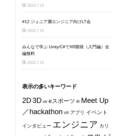
2022.7.15
#12 ジュニア層エンジニア向けLT会
2022.7.15
みんなで学ぶ Unity/C#でXR開発（入門編）全
編無料
2022.7.15
表示の多いキーワード
2D
3D
Meet Up
eスポーツ
IR
AR
／hackathon
イベント
アプリ
VR
エンジニア
インタビュー
カリ