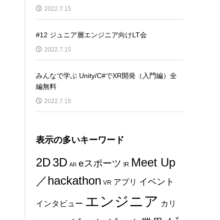
2022.7.15
#12 ジュニア層エンジニア向けLT会
2022.7.15
みんなで学ぶ Unity/C#でXR開発（入門編）全
編無料
2022.7.15
表示の多いキーワード
2D
3D
Meet Up
eスポーツ
IR
AR
／hackathon
イベント
アプリ
VR
エンジニア
インタビュー
カリ