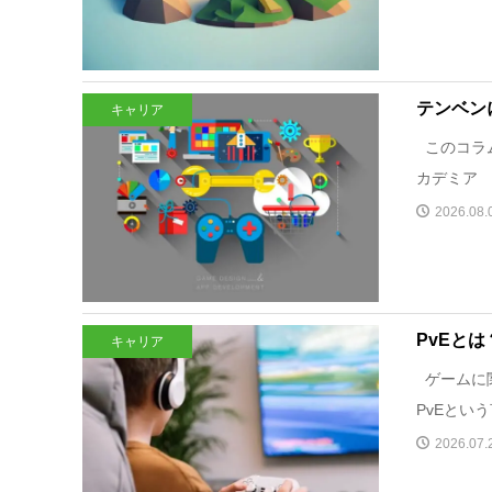
テンベン
キャリア
このコラ
カデミア UL
2026.08.
PvEと
キャリア
ゲームに関
PvEとい
2026.07.