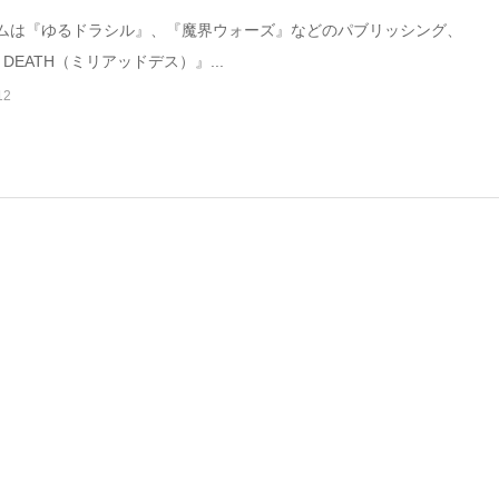
ムは『ゆるドラシル』、『魔界ウォーズ』などのパブリッシング、
D DEATH（ミリアッドデス）』...
12