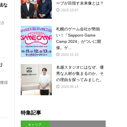
ーブが目指す未来像とは？
法な
2025.10.07
視さ
札幌のゲーム会社が勢揃
い！「Sapporo Game
Camp 2024」がついに開
催。ゲ...
2024.10.10
リ
名越スタジオにはなぜ、優
秀な人材が集まるのか。そ
の理由を探ってみました。
獲得
2024.06.14
特集記事
キャリア