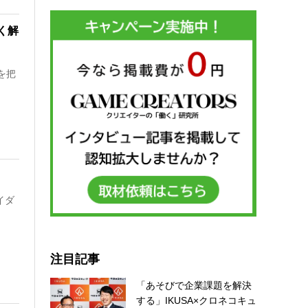
く解
を把
イダ
注目記事
「あそびで企業課題を解決
する」IKUSA×クロネコキュ