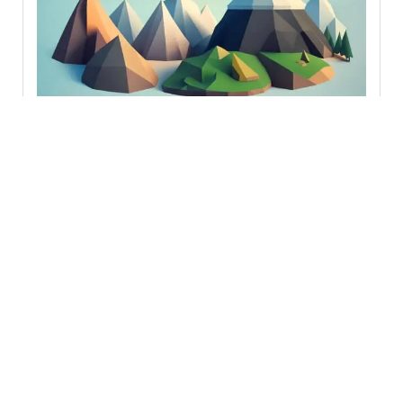
プロシージャル生成とは？ゲーム開発での仕組みや活用
例、メリットを解説
2026.08.06
おすすめイベント
PHPerのための「PHPDoc相談会」PHP TechCafe
2022.7.15
#12 ジュニア層エンジニア向けLT会