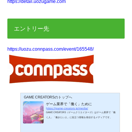
https://detail.uozugame.com
エントリー先
https://uozu.connpass.com/event/165548/
GAME CREATORSのトップへ
ゲーム業界で「働く」ために
https://game-creators.jp/media/
GAME CREATORS（ゲームクリエイターズ）はゲーム業界で「働
く人」「働きたい人」に役立つ情報を発信するメディアです。