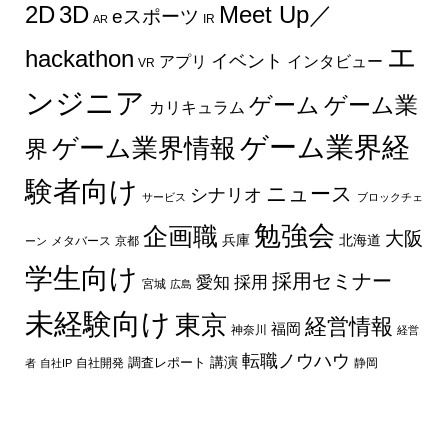
2D
3D
Meet Up／
eスポーツ
IR
AR
エ
hackathon
イベント
インタビュー
アプリ
VR
ンジニア
ゲーム
ゲーム業
カリキュラム
ゲーム業界経
ゲーム業界情報
界
験者向け
ニュース
シナリオ
サービス
ブロックチェ
勉強会
企画職
大阪
兵庫
北海道
メタバース
京都
ーン
学生向け
採用セミナー
愛知
採用
宮城
広島
未経験向け
東京
経営情報
福岡
神奈川
経営
転職ノウハウ
講演
自社開発
調査レポート
者
自社IP
静岡
最新の記事