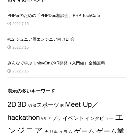
PHPerのための「PHPDoc相談会」PHP TechCafe
2022.7.15
#12 ジュニア層エンジニア向けLT会
2022.7.15
みんなで学ぶ Unity/C#でXR開発（入門編）全編無料
2022.7.15
表示の多いキーワード
2D
3D
Meet Up／
eスポーツ
IR
AR
エ
hackathon
イベント
インタビュー
アプリ
VR
ンジニア
ゲーム
ゲーム業
カリキュラム