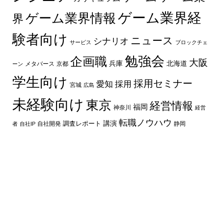
ゲーム業界経
ゲーム業界情報
界
験者向け
ニュース
シナリオ
サービス
ブロックチェ
勉強会
企画職
大阪
兵庫
北海道
メタバース
京都
ーン
学生向け
採用セミナー
愛知
採用
宮城
広島
未経験向け
東京
経営情報
福岡
神奈川
経営
転職ノウハウ
講演
自社開発
調査レポート
者
自社IP
静岡
最新の記事
プロシージャル生成とは？ゲーム開発での仕組み
や活用例、メリットを解説
テンベンに就職したい！会社の概要と就職の際