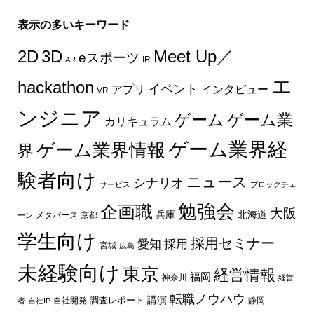
表示の多いキーワード
2D
3D
Meet Up／
eスポーツ
IR
AR
エ
hackathon
イベント
インタビュー
アプリ
VR
ンジニア
ゲーム
ゲーム業
カリキュラム
ゲーム業界経
ゲーム業界情報
界
験者向け
ニュース
シナリオ
サービス
ブロックチェ
勉強会
企画職
大阪
兵庫
北海道
メタバース
京都
ーン
学生向け
採用セミナー
愛知
採用
宮城
広島
未経験向け
東京
経営情報
福岡
神奈川
経営
転職ノウハウ
講演
自社開発
調査レポート
者
自社IP
静岡