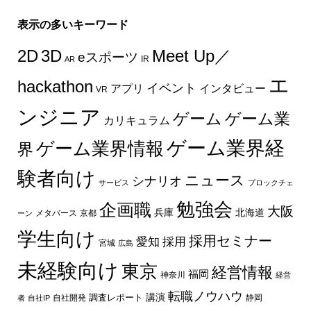
表示の多いキーワード
2D
3D
Meet Up／
eスポーツ
IR
AR
エ
hackathon
イベント
インタビュー
アプリ
VR
ンジニア
ゲーム
ゲーム業
カリキュラム
ゲーム業界経
ゲーム業界情報
界
験者向け
ニュース
シナリオ
サービス
ブロックチェ
勉強会
企画職
大阪
兵庫
北海道
メタバース
京都
ーン
学生向け
採用セミナー
愛知
採用
宮城
広島
未経験向け
東京
経営情報
福岡
神奈川
経営
転職ノウハウ
講演
自社開発
調査レポート
者
自社IP
静岡