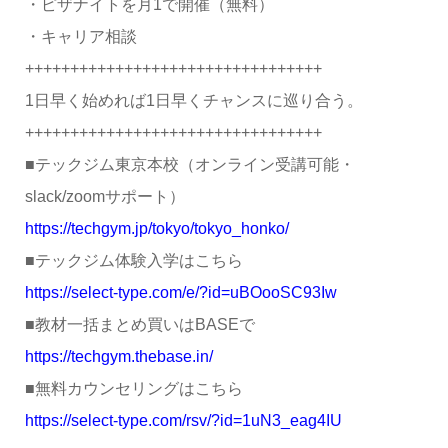
・ピザナイトを月1で開催（無料）
・キャリア相談
+++++++++++++++++++++++++++++++++
1日早く始めれば1日早くチャンスに巡り合う。
+++++++++++++++++++++++++++++++++
■テックジム東京本校（オンライン受講可能・
slack/zoomサポート）
https://techgym.jp/tokyo/tokyo_honko/
■テックジム体験入学はこちら
https://select-type.com/e/?id=uBOooSC93Iw
■教材一括まとめ買いはBASEで
https://techgym.thebase.in/
■無料カウンセリングはこちら
https://select-type.com/rsv/?id=1uN3_eag4IU