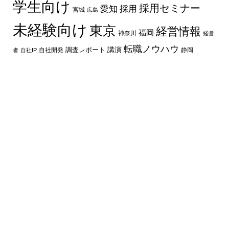
学生向け
採用セミナー
愛知
採用
宮城
広島
未経験向け
東京
経営情報
福岡
神奈川
経営
転職ノウハウ
講演
自社開発
調査レポート
者
自社IP
静岡
最新の記事
プロシージャル生成とは？ゲーム開発での仕組み
や活用例、メリットを解説
テンベンに就職したい！会社の概要と就職の際
のポイント
PvEとは？意味やPvPとの違い、代表的なゲーム
ジャンルを解説