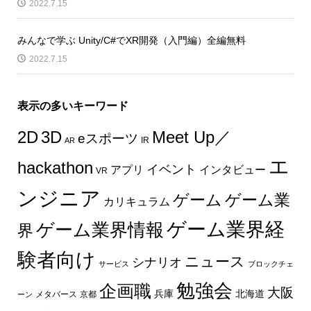
2022.7.15
みんなで学ぶ Unity/C#でXR開発（入門編）全編無料
2022.7.15
表示の多いキーワード
2D
3D
Meet Up／
eスポーツ
IR
AR
エ
hackathon
イベント
インタビュー
アプリ
VR
ンジニア
ゲーム
ゲーム業
カリキュラム
ゲーム業界経
ゲーム業界情報
界
験者向け
ニュース
シナリオ
サービス
ブロックチェ
勉強会
企画職
大阪
兵庫
北海道
メタバース
京都
ーン