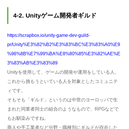
4-2.
Unity
ゲーム開発者ギルド
https://scrapbox.io/unity-game-dev-guild-
pr/Unity%E3%82%B2%E3%83%BC%E3%83%A0%E9
%96%8B%E7%99%BA%E8%80%85%E3%82%AE%E
3%83%AB%E3%83%89
Unityを使用して、ゲームの開発や運用をしている人、
これから挑もうといている人を対象としたコミュニテ
ィです。
そもそも「ギルド」というのは中世のヨーロッパで生
まれた同業者同士の組合のようなもので、RPGなどで
もお馴染みですね。
商人や手工業者など分野・職種別にギルドが存在した