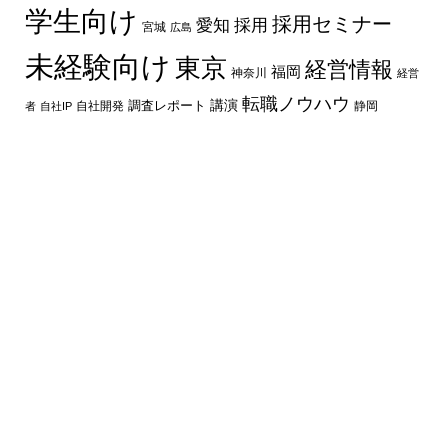
学生向け
採用セミナー
愛知
採用
宮城
広島
未経験向け
東京
経営情報
福岡
神奈川
経営
転職ノウハウ
講演
自社開発
調査レポート
者
自社IP
静岡
最新の記事
プロシージャル生成とは？ゲーム開発での仕組み
や活用例、メリットを解説
テンベンに就職したい！会社の概要と就職の際
のポイント
PvEとは？意味やPvPとの違い、代表的なゲーム
ジャンルを解説