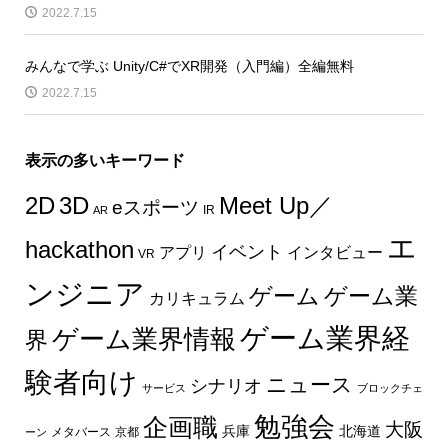
2022.7.15
みんなで学ぶ Unity/C#でXR開発（入門編）全編無料
2022.7.15
表示の多いキーワード
2D
3D
Meet Up／
eスポーツ
IR
AR
エ
hackathon
イベント
インタビュー
アプリ
VR
ンジニア
ゲーム
ゲーム業
カリキュラム
ゲーム業界経
ゲーム業界情報
界
験者向け
ニュース
シナリオ
サービス
ブロックチェ
勉強会
企画職
大阪
兵庫
北海道
メタバース
京都
ーン