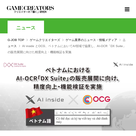
ニュース
G-JOB TOP
ゲームクリエイターズ
ゲーム業界のニュース・情報メディア
ニ
ュース
AI inside とOCG、ベトナムにおいてAI領域で協業し、AI-OCR「DX Suite」
の販売展開に向けた精度向上・機能検証を実施