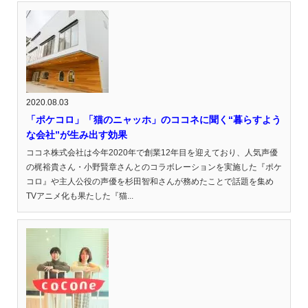
2020.08.03
「ポケコロ」「猫のニャッホ」のココネに聞く“暮らすよう
な会社”が生み出す効果
ココネ株式会社は今年2020年で創業12年目を迎えており、人気声優
の梶裕貴さん・小野賢章さんとのコラボレーションを実施した『ポケ
コロ』や主人公役の声優を杉田智和さんが務めたことで話題を集め
TVアニメ化も果たした『猫...