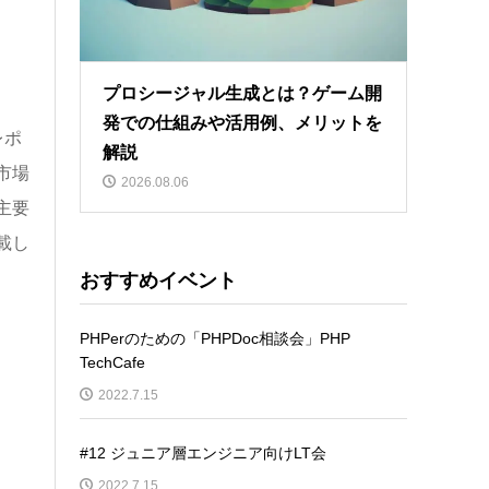
プロシージャル生成とは？ゲーム開
発での仕組みや活用例、メリットを
レポ
解説
市場
2026.08.06
主要
載し
おすすめイベント
PHPerのための「PHPDoc相談会」PHP
TechCafe
2022.7.15
#12 ジュニア層エンジニア向けLT会
2022.7.15