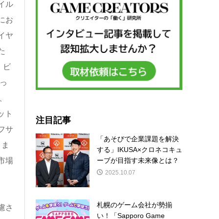
イル
にお
イヤ
た
、ビ
なっ
、
ット
注目記事
フサ
「あそびで企業課題を解決
りま
する」IKUSA×クロネコキュ
ーブが目指す未来像とは？
市場
2025.10.07
札幌のゲーム会社が勢揃
慮さ
い！「Sapporo Game