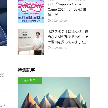
い！「Sapporo Game
Camp 2024」がついに開
催。ゲ...
2024.10.10
名越スタジオにはなぜ、優
秀な人材が集まるのか。そ
の理由を探ってみました。
2024.06.14
特集記事
ただ
キャリア
リー
スの