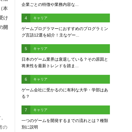
企業ごとの特徴や業務内容な...
（本
受け
4
キャリア
の開
ゲームプログラマーにおすすめのプログラミン
グ言語12選を紹介！主なゲー...
5
キャリア
日本のゲーム業界は衰退している？その原因と
将来性を最新トレンドを踏ま...
6
キャリア
ゲーム会社に受かるのに有利な大学・学部はあ
る？
7
キャリア
す。
一つのゲームを開発するまでの流れとは？種類
別に説明
者の