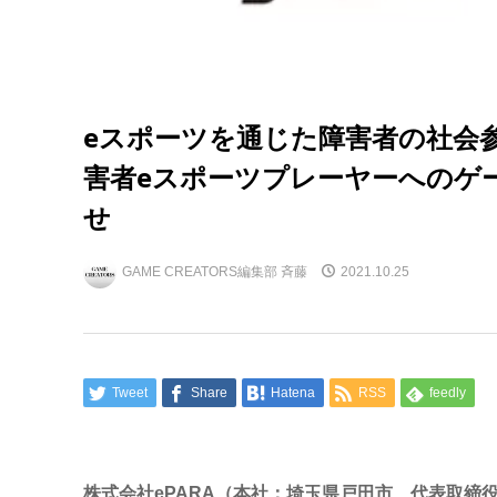
eスポーツを通じた障害者の社会
害者eスポーツプレーヤーへのゲ
せ
GAME CREATORS編集部 斉藤
2021.10.25
Tweet
Share
Hatena
RSS
feedly
株式会社ePARA（本社：埼玉県戸田市 代表取締