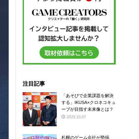
注目記事
「あそびで企業課題を解決
する」IKUSA×クロネコキュ
ーブが目指す未来像とは？
2025.10.07
札幌のゲーム会社が勢揃