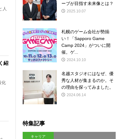
ーブが目指す未来像とは？
と人
2025.10.07
札幌のゲーム会社が勢揃
い！「Sapporo Game
Camp 2024」がついに開
催。ゲ...
2024.10.10
く紹
名越スタジオにはなぜ、優
秀な人材が集まるのか。そ
般化
の理由を探ってみました。
2024.06.14
特集記事
キャリア