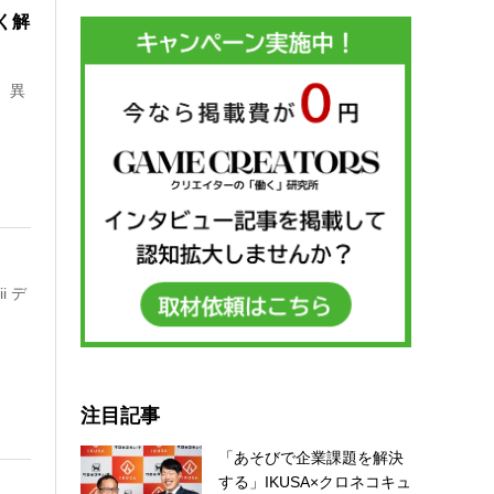
く解
、異
i デ
注目記事
「あそびで企業課題を解決
する」IKUSA×クロネコキュ