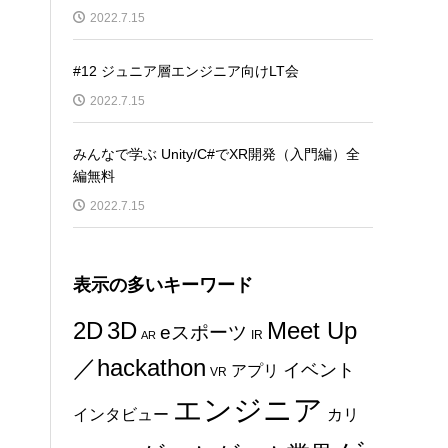
2022.7.15
#12 ジュニア層エンジニア向けLT会
2022.7.15
みんなで学ぶ Unity/C#でXR開発（入門編）全
編無料
2022.7.15
表示の多いキーワード
2D
3D
Meet Up
eスポーツ
IR
AR
／hackathon
イベント
アプリ
VR
エンジニア
インタビュー
カリ