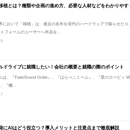
移植とは？種類や企画の進め方、必要な人材などをわかりやす
界において「移植」は、過去の名作を現代のハードウェアで蘇らせたり
トフォームのユーザーへ作品を...
23
ルドライブに就職したい！会社の概要と就職の際のポイント
、『Fate/Grand Order』、『はらぺこミーム』、『星のカービィ Wi
『機...
17
発にAIはどう役立つ？導入メリットと注意点まで徹底解説