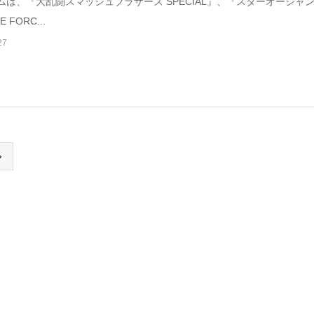
は、『大乱闘スマッシュブラザーズ SPECIAL』、『スターオーシャン
E FORC...
27
