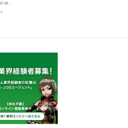
O W...
26