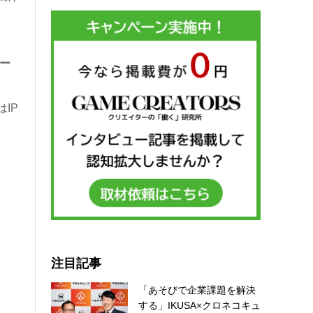
ー
IP
注目記事
「あそびで企業課題を解決
する」IKUSA×クロネコキュ