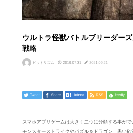
ウルトラ怪獣バトルブリーダーズ
戦略
ビットリズム
2019.07.31
2021.09.21
Tweet
Share
Hatena
RSS
feedly
スマホアプリゲームは大きく二つに分類する事がで
モンスターストライクやパズル＆ドラゴン、黒い砂漠