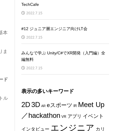
TechCafe
2022.7.15
#12 ジュニア層エンジニア向けLT会
基本
2022.7.15
りま
みんなで学ぶ Unity/C#でXR開発（入門編）全
編無料
2022.7.15
ード
表示の多いキーワード
トル
2D
3D
Meet Up
eスポーツ
IR
AR
／hackathon
イベント
アプリ
VR
エンジニア
インタビュー
カリ