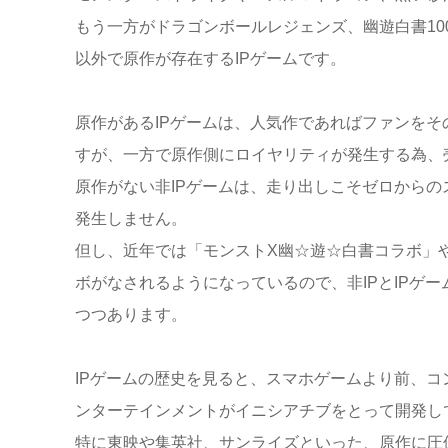
もう一方がドラゴンボールレジェンズ、幽遊白書100
以外で原作が存在するIPゲームです。
原作があるIPゲームは、人気作であればファンを
すが、一方で原作側にロイヤリティが発生する為、
原作がない非IPゲームは、走り出しこそゼロから
発生しません。
但し、近年では「モンストX幽☆遊☆白書コラボ」や
ボがなされるようになっているので、非IPとIPゲ
つつあります。
IPゲームの歴史を見ると、スマホゲームより前、
ンターテインメントがイニシアチブをとって開発し
特に東映や集英社、サンライズといった、原作に圧